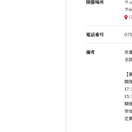
開催場所
ウ
〒6
電話番号
075
備考
京
全
【
開催
17
15
開
参加
定