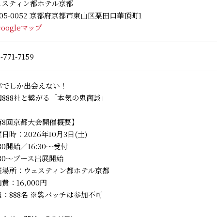
ェスティン都ホテル京都
05-0052 京都府京都市東山区粟田口華頂町1
Googleマップ
-771-7159
都でしか出会えない！
国888社と繋がる「本気の鬼商談」
第8回京都大会開催概要】
日時：2026年10月3日(土)
:30開始／16:30〜受付
:30〜ブース出展開始
催場所：ウェスティン都ホテル京都
費：16,000円
員：888名 ※紫バッチは参加不可