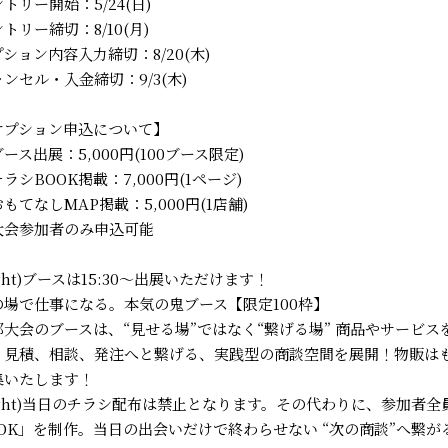
トリー開始：5/24(日)
トリー締切：8/10(月)
ション内容入力締切：8/20(木)
ンセル・入金締切：9/3(木)
オプション申込について】
ース出展：5,000円(100ブース限定)
ラシBOOK掲載：7,000円(1ページ)
もてなしMAP掲載：5,000円(1店舗)
大会参加者のみ申込可能
ight)ブースは15:30〜出展いただけます！
の場で仕事になる。本気の鬼ブース【限定100枠】
都大会のブースは、“見せる場”ではなく“繋げる場” 商品やサービ
、見積、相談、発注へと繋げる、実践型の商談空間を展開！物販は
集いたします！
right)当日のチラシ配布は禁止となります。その代わりに、参加者
OOK」を制作。当日の出会いだけで終わらせない “次の商談”へ繋