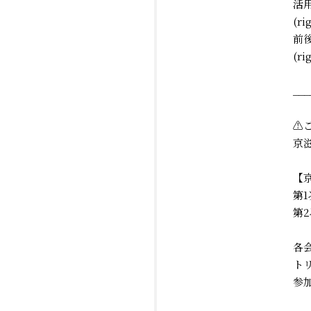
活
(
前
(
___
⚠
京
【
第1
第2
各
ト
参