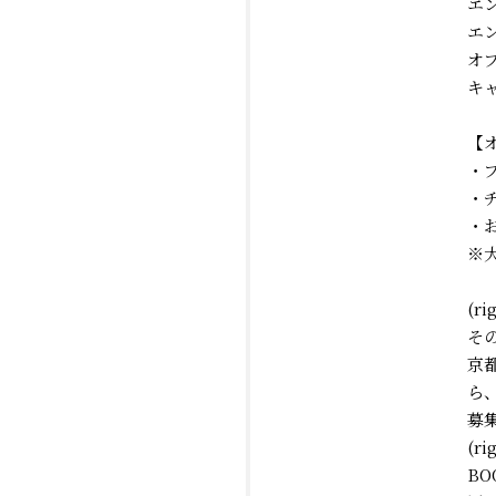
エン
エン
オプ
キャ
【
・ブ
・チ
・お
※
(r
そ
京
ら
募
(
B