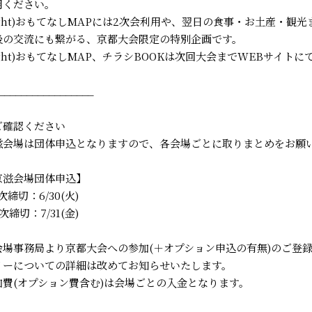
用ください。
right)おもてなしMAPには2次会利用や、翌日の食事・お土産・観
後の交流にも繋がる、京都大会限定の特別企画です。
right)おもてなしMAP、チラシBOOKは次回大会までWEBサイト
_________________
️ご確認ください
滋会場は団体申込となりますので、各会場ごとに取りまとめをお願
京滋会場団体申込】
次締切：6/30(火)
次締切：7/31(金)
会場事務局より京都大会への参加(＋オプション申込の有無)のご登
リーについての詳細は改めてお知らせいたします。
加費(オプション費含む)は会場ごとの入金となります。